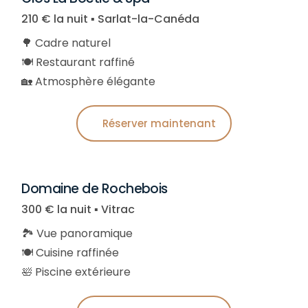
210 € la nuit ▪︎ Sarlat-la-Canéda
🌳 Cadre naturel
🍽️ Restaurant raffiné
🏡 Atmosphère élégante
Réserver maintenant
Domaine de Rochebois
300 € la nuit ▪︎ Vitrac
🏞️ Vue panoramique
🍽️ Cuisine raffinée
🛀 Piscine extérieure