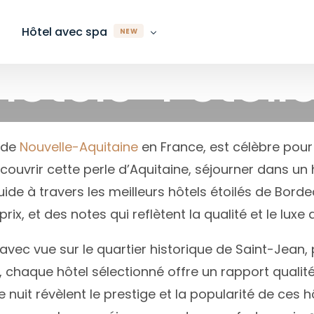
Hôtel avec spa
NEW
hôtels 4 étoil
Département
Département
Région
Ville
Ville
Département
Bordeaux
es-Maritimes
es-Maritimes
Auvergne-Rhône-Alpes
Paris
Biarritz
Alpes-Maritimes
 de
Nouvelle-Aquitaine
en France, est célèbre pour
-Rhin
ches-du-Rhône
Bretagne
Lyon
Bordeaux
Bas-Rhin
ouvrir cette perle d’Aquitaine, séjourner dans un 
rente-Maritime
rente-Maritime
Grand Est
Marseille
Caen
Bouches-du-Rhône
uide à travers les meilleurs hôtels étoilés de Bord
prix, et des notes qui reflètent la qualité et le lu
onde
stère
Île-de-France
Nice
Marseille
Gironde
te-Garonne
d
Normandie
Biarritz
Megève
Haute-Garonne
ec vue sur le quartier historique de Saint-Jean,
te-Savoie
onde
Nouvelle-Aquitaine
Toulouse
Nice
Hérault
 chaque hôtel sélectionné offre un rapport qualité
uit révèlent le prestige et la popularité de ces h
ault
te-Savoie
Occitanie
Bordeaux
Paris
Ille-et-Vilaine