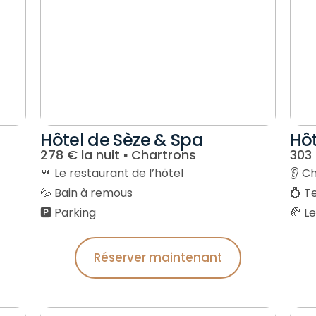
Hôtel de Sèze & Spa
Hôt
278 € la nuit ▪︎ Chartrons
303 
🍴 Le restaurant de l’hôtel
👂 C
💦 Bain à remous
💍 Te
🅿️ Parking
🥐 L
Réserver maintenant