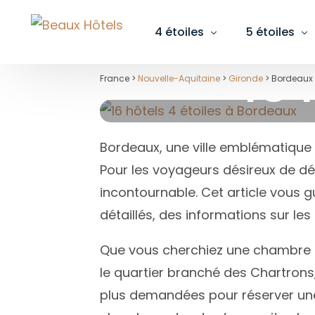
4 étoiles
5 étoiles
16 
France >
Nouvelle-Aquitaine
>
Gironde
> Bordeaux
Pays
Pays
Région
Région
Pays
Auvergne-Rhône-Alpes
Auvergne-Rhône-Alpes
Alp
Alp
Bordeaux, une ville emblématique
Bretagne
Bourgogne-Franche-Comté
Bas
Bou
Pour les voyageurs désireux de déc
Grand Est
Bretagne
Cha
Cha
incontournable. Cet article vous g
détaillés, des informations sur les 
Île-de-France
Corse
Gir
Fini
Pays de la Loire
Grand Est
Hau
Gar
Que vous cherchiez une chambre av
Nouvelle-Aquitaine
Île-de-France
Hau
Gir
le quartier branché des Chartrons,
plus demandées pour réserver une n
Occitanie
Normandie
Hér
Hau