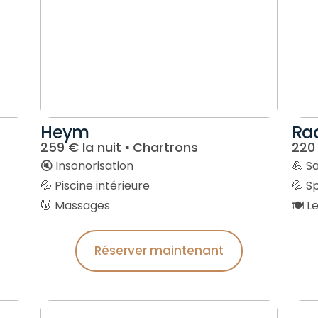
Heym
Rad
259 € la nuit ▪︎ Chartrons
220 
🔇 Insonorisation
💪 Sa
💦 Piscine intérieure
💦 S
💆 Massages
🍽️ L
Réserver maintenant