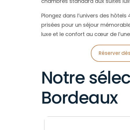
chambres standard aux suites lux
Provence-Alpes-Côte d’Azur
Nouvelle-Aquitaine
Loi
Hér
Occitanie
Pyr
Loi
Plongez dans l’univers des hôtels 
Pays de la Loire
Pyr
Pyr
prisées pour un séjour mémorable
luxe et le confort au cœur de l’une
Provence-Alpes-Côte d’Azur
Rhô
Pyr
Sav
Rhô
Réserver dès
Sav
Var
Notre sélec
Bordeaux