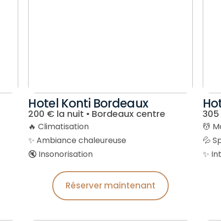
Hotel Konti Bordeaux
Hot
200 € la nuit ▪︎ Bordeaux centre
305 
🔥 Climatisation
💆 M
✨ Ambiance chaleureuse
💦 S
🔇 Insonorisation
✨ In
Réserver maintenant