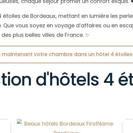
ueuses, chaque séjour promet un confort exquis. 
re-Atlantique
ault
Provence-Alpes-Côte d’Azur
Saint-Malo
Pyrénées-Atlantique
énées-Atlantiques
re-Atlantique
Saint-Tropez
Rhône
4 étoiles de Bordeaux, mettant en lumière les perl
énées-Orientales
énées-Atlantiques
Strasbourg
Savoie
. Que vous soyez en voyage d’affaires ou en esc
 des plus belles villes de France. ✨
ne
énées-Orientales
Seine-Maritime
oie
ne
Var
 maintenant votre chambre dans un hôtel 4 étoiles
oie
Vaucluse
tion d'hôtels 4 ét