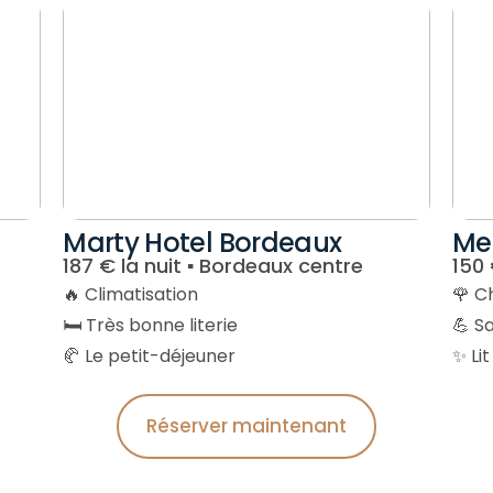
Marty Hotel Bordeaux
Me
187 € la nuit ▪︎ Bordeaux centre
150 
🔥 Climatisation
🌹 C
🛏️ Très bonne literie
💪 S
🥐 Le petit-déjeuner
✨ Lit
Réserver maintenant