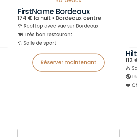
FirstName Bordeaux
174 € la nuit ▪︎ Bordeaux centre
🌹 Rooftop avec vue sur Bordeaux
🍽️ Très bon restaurant
💪 Salle de sport
Hil
112 
Réserver maintenant
🚴 Sa
🔇 I
❤️ C