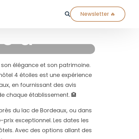
Newsletter 🔥
es à
Ville
Paris
 son élégance et son patrimoine.
Lyon
hôtel 4 étoiles est une expérience
Marseille
eaux, en fournissant des avis
xe de chaque établissement. 🏨
Nice
Biarritz
 près du lac de Bordeaux, ou dans
Toulouse
-prix exceptionnel. Les dates les
ôtels. Avec des options allant des
Bordeaux