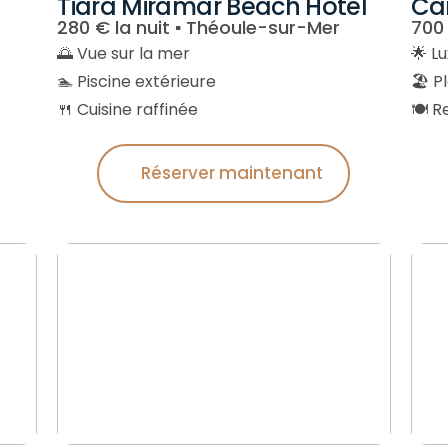
Tiara Miramar Beach Hotel
Ca
280 € la nuit ▪︎ Théoule-sur-Mer
700 
🌅 Vue sur la mer
🌟 L
🏊 Piscine extérieure
🏖 P
🍴 Cuisine raffinée
🍽 R
Réserver maintenant