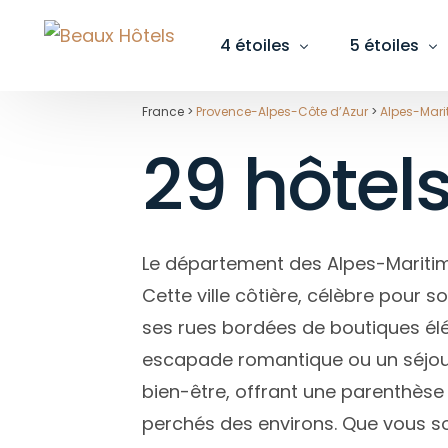
4 étoiles
5 étoiles
France >
Provence-Alpes-Côte d’Azur
>
Alpes-Mar
29 hôtel
Pays
Pays
Région
Région
Pays
Auvergne-Rhône-Alpes
Auvergne-Rhône-Alpes
Alp
Alp
Bretagne
Bourgogne-Franche-Comté
Bas
Bou
Le département des Alpes-Maritime
Grand Est
Bretagne
Cha
Cha
Cette ville côtière, célèbre pour s
Île-de-France
Corse
Gir
Fini
ses rues bordées de boutiques élé
Pays de la Loire
Grand Est
Hau
Gar
escapade romantique ou un séjour 
Nouvelle-Aquitaine
Île-de-France
Hau
Gir
bien-être, offrant une parenthèse 
Occitanie
Normandie
Hér
Hau
perchés des environs. Que vous soy