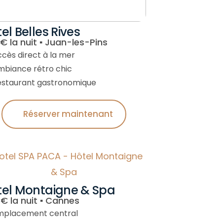
tel Belles Rives
€ la nuit ▪︎ Juan-les-Pins
ccès direct à la mer
mbiance rétro chic
estaurant gastronomique
Réserver maintenant
tel Montaigne & Spa
€ la nuit ▪︎ Cannes
mplacement central