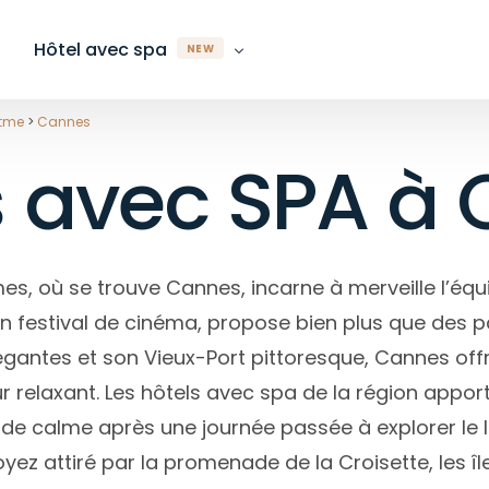
Hôtel avec spa
NEW
itme
>
Cannes
s avec SPA à
Département
Département
Région
Ville
Ville
Département
es-Maritimes
es-Maritimes
Auvergne-Rhône-Alpes
Paris
Biarritz
Alpes-Maritimes
-Rhin
ches-du-Rhône
Bretagne
Lyon
Bordeaux
Bas-Rhin
s, où se trouve Cannes, incarne à merveille l’équi
rente-Maritime
rente-Maritime
Grand Est
Marseille
Caen
Bouches-du-Rhône
on festival de cinéma, propose bien plus que des pa
onde
stère
Île-de-France
Nice
Marseille
Gironde
gantes et son Vieux-Port pittoresque, Cannes off
te-Garonne
d
Normandie
Biarritz
Megève
Haute-Garonne
relaxant. Les hôtels avec spa de la région apport
te-Savoie
onde
Nouvelle-Aquitaine
Toulouse
Nice
Hérault
de calme après une journée passée à explorer le li
ault
te-Savoie
Occitanie
Bordeaux
Paris
Ille-et-Vilaine
ez attiré par la promenade de la Croisette, les î