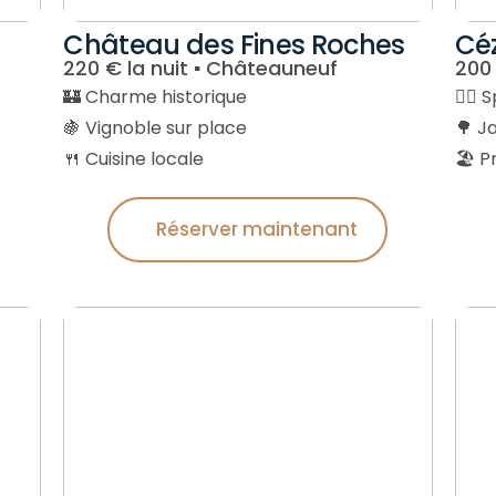
Château des Fines Roches
Cé
220 € la nuit ▪︎ Châteauneuf
200 
🏰 Charme historique
🧖‍♂
🍇 Vignoble sur place
🌳 J
🍴 Cuisine locale
🏖 P
Réserver maintenant