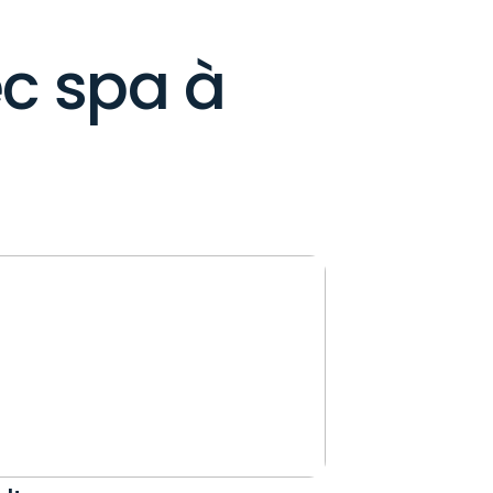
s
ec spa à