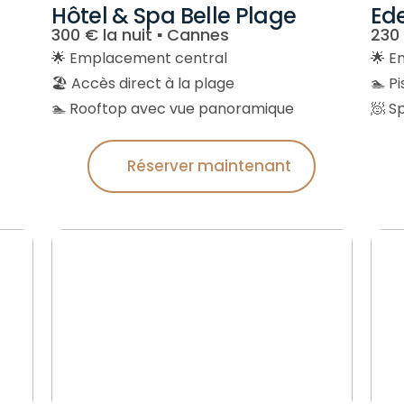
Hôtel & Spa Belle Plage
Ed
300 € la nuit ▪︎ Cannes
230 
🌟 Emplacement central
🌟 E
🏖️ Accès direct à la plage
🏊 Pi
🏊 Rooftop avec vue panoramique
🧖 S
Réserver maintenant