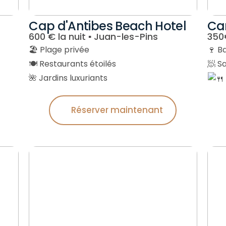
Cap d'Antibes Beach Hotel
Ca
600 € la nuit ▪︎ Juan-les-Pins
350€
🏖 Plage privée
🍷 B
🍽 Restaurants étoilés
🧖 S
🌺 Jardins luxuriants
Réserver maintenant