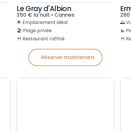
Le Gray d'Albion
Erm
350 € la nuit ▪︎ Cannes
280 
🌟 Emplacement idéal
🌅 V
🏖️ Plage privée
🏊 P
🍴 Restaurant raffiné
🍴 R
Réserver maintenant