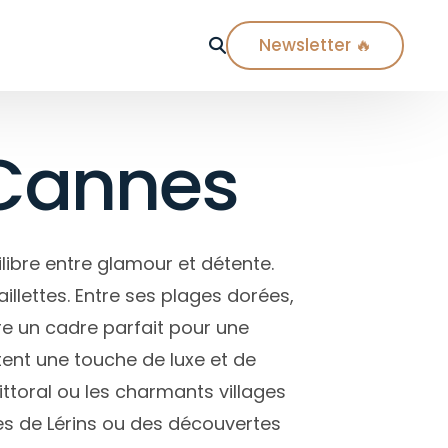
Newsletter 🔥
 Cannes
Ville
Paris
Lyon
libre entre glamour et détente.
Marseille
illettes. Entre ses plages dorées,
Nice
re un cadre parfait pour une
Biarritz
ent une touche de luxe et de
Toulouse
ttoral ou les charmants villages
Bordeaux
les de Lérins ou des découvertes