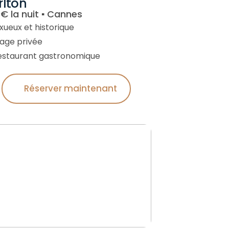
rlton
€ la nuit ▪︎ Cannes
uxueux et historique
lage privée
estaurant gastronomique
Réserver maintenant