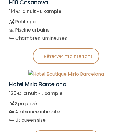
H10 Casanova
114 € la nuit ▪︎ Eixample
🧖 Petit spa
🏊 Piscine urbaine
🛏️ Chambres lumineuses
Réserver maintenant
Hotel Mirlo Barcelona
125 € la nuit ▪︎ Eixample
🧖 Spa privé
🏡 Ambiance intimiste
🛏️ Lit queen size