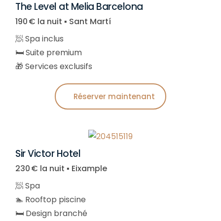
The Level at Melia Barcelona
190 € la nuit ▪︎ Sant Martí
🧖 Spa inclus
🛏️ Suite premium
🎁 Services exclusifs
Réserver maintenant
Sir Victor Hotel
230 € la nuit ▪︎ Eixample
🧖 Spa
🏊 Rooftop piscine
🛏️ Design branché