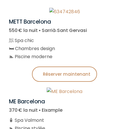
METT Barcelona
550 € la nuit ▪︎ Sarrià‑Sant Gervasi
🧖 Spa chic
🛏️ Chambres design
🏊 Piscine moderne
Réserver maintenant
ME Barcelona
370 € la nuit ▪︎ Eixample
🧴 Spa Valmont
🏊 Piscine stylée