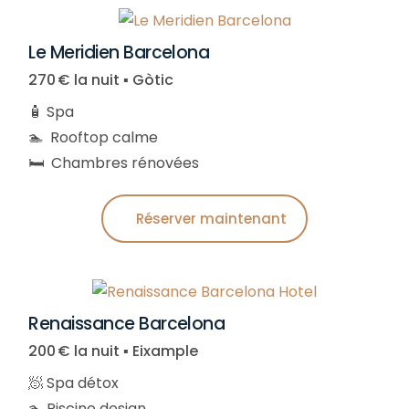
Le Meridien Barcelona
270 € la nuit ▪︎ Gòtic
🧴 Spa
🏊 Rooftop calme
🛏️ Chambres rénovées
Réserver maintenant
Renaissance Barcelona
200 € la nuit ▪︎ Eixample
🧖 Spa détox
🏊 Piscine design