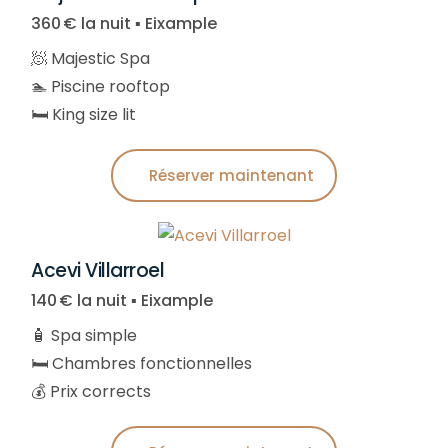
360 € la nuit ▪︎ Eixample
🧖 Majestic Spa
🏊 Piscine rooftop
🛏️ King size lit
Réserver maintenant
Acevi Villarroel
140 € la nuit ▪︎ Eixample
🧴 Spa simple
🛏️ Chambres fonctionnelles
💰 Prix corrects