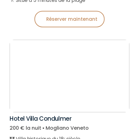
🚶 Situé à 5 minutes de la plage
Réserver maintenant
Hotel Villa Condulmer
200 € la nuit ▪︎ Mogliano Veneto
🏰 Villa historique du 18ᵉ siècle